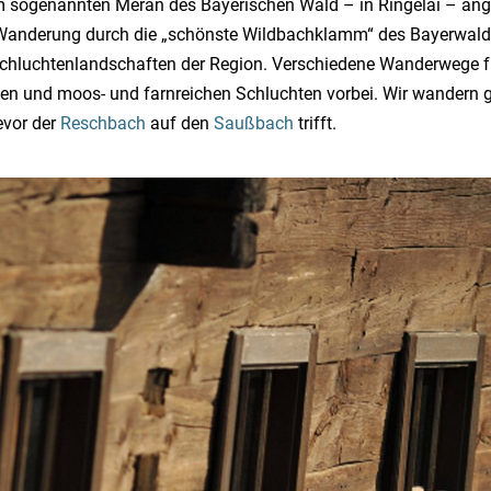
Im sogenannten Meran des Bayerischen Wald – in Ringelai – a
Wanderung durch die „schönste Wildbachklamm“ des Bayerwalde
 Schluchtenlandschaften der Region. Verschiedene Wanderwege 
en und moos- und farnreichen Schluchten vorbei. Wir wandern
evor der
Reschbach
auf den
Saußbach
trifft.