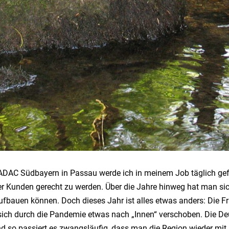
 ADAC Südbayern in Passau werde ich in meinem Job täglich gefor
 Kunden gerecht zu werden. Über die Jahre hinweg hat man sich
fbauen können. Doch dieses Jahr ist alles etwas anders: Die F
sich durch die Pandemie etwas nach „Innen“ verschoben. Die D
d so passiert es zwangsläufig, dass man die Region wieder mit