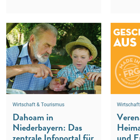
Wirtschaft & Tourismus
Wirtschaf
Dahoam in
Veren
Niederbayern: Das
Heima
zentrale Infoportal für
und E