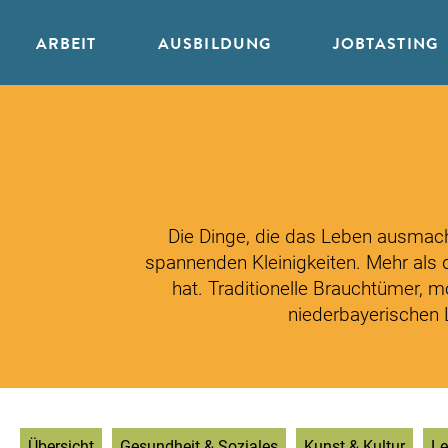
ARBEIT
AUSBILDUNG
JOBTASTING
Zum
Inhalt
springen
Die Dinge, die das Leben ausmache
spannenden Kleinigkeiten. Mehr als d
hat. Traditionelle Brauchtümer, m
niederbayerischen
Übersicht
Gesundheit & Soziales
Kunst & Kultur
Le