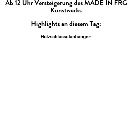
Ab 12 Uhr Versteigerung des MADE IN FRG
Kunstwerks
Highlights an diesem Tag:
Holzschlüsselanhänger:
Individuell gestaltete Holzschlüsselanhänger –
handgefertigt von der Abteilung Bau und Holztechnik des
Staatlichen Beruflichen Schulzentrums.
MADE IN FRG Kunstwerk:
Ein gemeinschaftliches Kunstprojekt, an dem alle Gäste
mitwirken können. Das entstandene Kunstwerk wird im
Anschluss feierlich versteigert.
JETZT anmelden!