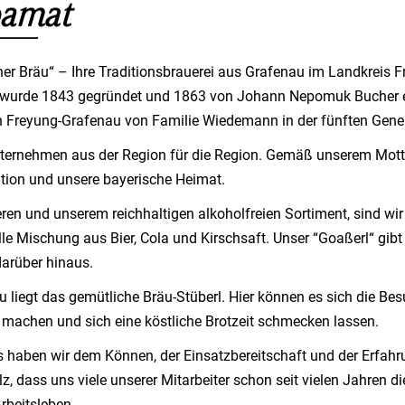
er Bräu“ – Ihre Traditionsbrauerei aus Grafenau im Landkreis 
i wurde 1843 gegründet und 1863 von Johann Nepomuk Bucher 
 in Freyung-Grafenau von Familie Wiedemann in der fünften Gener
Unternehmen aus der Region für die Region. Gemäß unserem Mot
dition und unsere bayerische Heimat.
en und unserem reichhaltigen alkoholfreien Sortiment, sind wir
e Mischung aus Bier, Cola und Kirschsaft. Unser “Goaßerl“ gibt
darüber hinaus.
au liegt das gemütliche Bräu-Stüberl. Hier können es sich die Be
 machen und sich eine köstliche Brotzeit schmecken lassen.
s haben wir dem Können, der Einsatzbereitschaft und der Erfahr
z, dass uns viele unserer Mitarbeiter schon seit vielen Jahren di
Arbeitsleben.