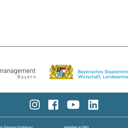
is Freyung Grafenau
Arbeiten in FRG