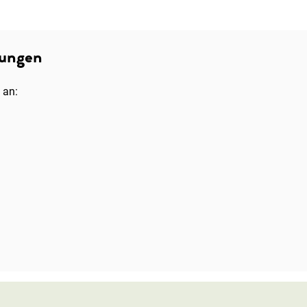
bungen
 an: