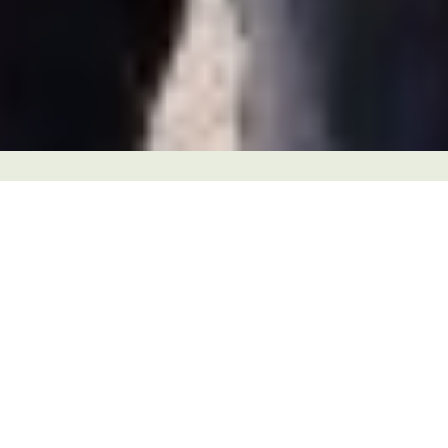
Mein Arbeitgeber
Karl Bachl GmbH & Co. KG